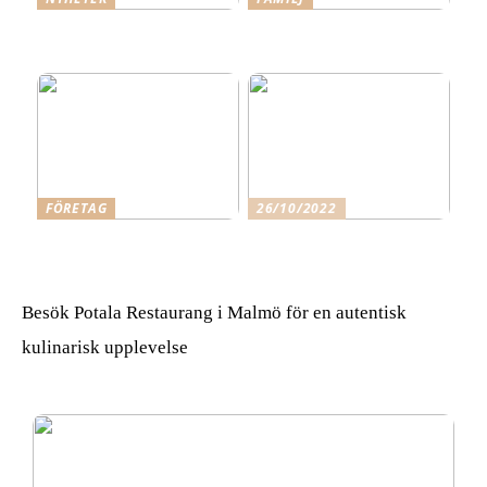
Den ultimata guiden till
Tre steg mot ett mer
säkra sexleksaksmaterial
spännande förhållande
FÖRETAG
26/10/2022
Skäl för att anlita Qleanex
Gå i det du gillar och
Städfirma Helsingborg
känner för
Besök Potala Restaurang i Malmö för en autentisk
kulinarisk upplevelse