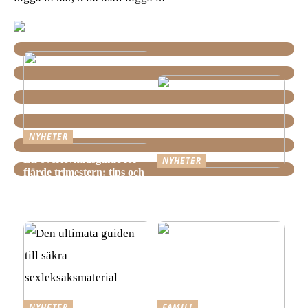
NYHETER
En överlevnadsguide för
NYHETER
fjärde trimestern: tips och
Hemstädning i Älvsjö –
tricks för nyblivna
Fakta och viktiga saker att
föräldrar
veta innan du bokar
NYHETER
FAMILJ