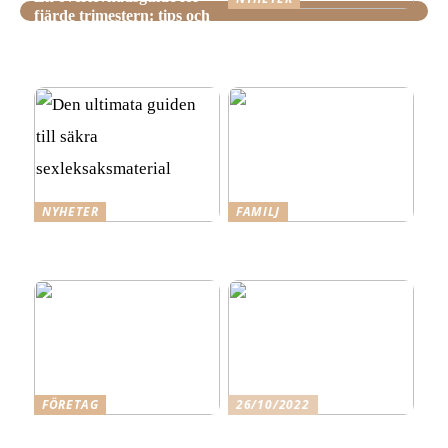
fjärde trimestern: tips och
Hemstädning i Älvsjö –
tricks för nyblivna
Fakta och viktiga saker att
föräldrar
veta innan du bokar
NYHETER
FAMILJ
Den ultimata guiden till
Tre steg mot ett mer
säkra sexleksaksmaterial
spännande förhållande
FÖRETAG
26/10/2022
Skäl för att anlita Qleanex
Gå i det du gillar och