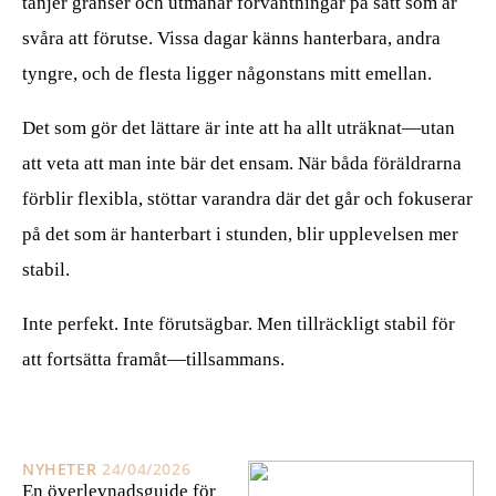
tänjer gränser och utmanar förväntningar på sätt som är
svåra att förutse. Vissa dagar känns hanterbara, andra
tyngre, och de flesta ligger någonstans mitt emellan.
Det som gör det lättare är inte att ha allt uträknat—utan
att veta att man inte bär det ensam. När båda föräldrarna
förblir flexibla, stöttar varandra där det går och fokuserar
på det som är hanterbart i stunden, blir upplevelsen mer
stabil.
Inte perfekt. Inte förutsägbar. Men tillräckligt stabil för
att fortsätta framåt—tillsammans.
NYHETER
24/04/2026
En överlevnadsguide för