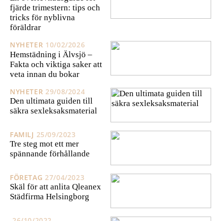
fjärde trimestern: tips och
tricks för nyblivna
föräldrar
NYHETER
10/02/2026
Hemstädning i Älvsjö –
Fakta och viktiga saker att
veta innan du bokar
NYHETER
29/08/2024
Den ultimata guiden till
säkra sexleksaksmaterial
FAMILJ
25/09/2023
Tre steg mot ett mer
spännande förhållande
FÖRETAG
27/04/2023
Skäl för att anlita Qleanex
Städfirma Helsingborg
26/10/2022